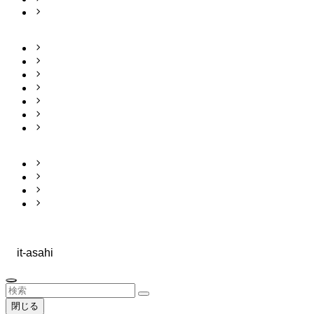
管工事部
会社案内
代表挨拶
会社概要
事業所一覧
沿革
認定 許可
認定 資格者
お知らせ
採用情報
お問合せ
プライバシー
ポリシー
©
it-asahi
閉じる