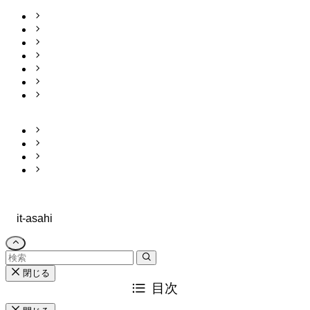
会社案内
代表挨拶
会社概要
事業所一覧
沿革
認定 許可
認定 資格者
お知らせ
採用情報
お問合せ
プライバシー
ポリシー
©
it-asahi
閉じる
目次